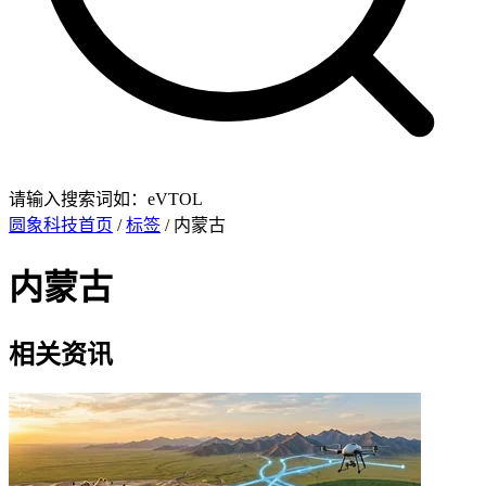
请输入搜索词如：eVTOL
圆象科技首页
/
标签
/ 内蒙古
内蒙古
相关资讯