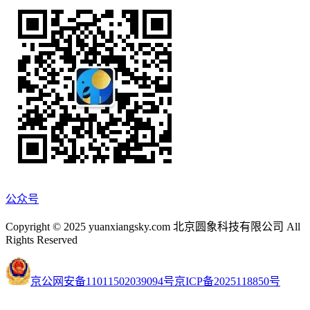
公众号
Copyright © 2025 yuanxiangsky.com 北京圆象科技有限公司 All
Rights Reserved
京公网安备11011502039094号
京ICP备2025118850号