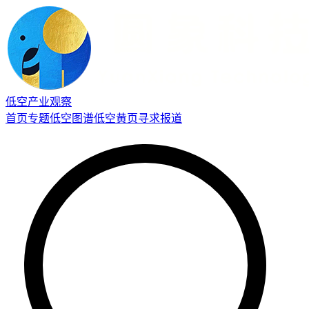
低空产业观察
首页
专题
低空图谱
低空黄页
寻求报道