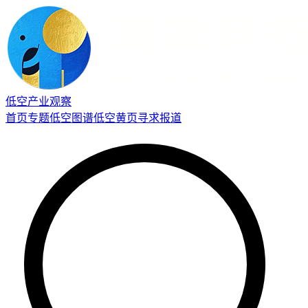
低空产业观察
首页
专题
低空图谱
低空黄页
寻求报道