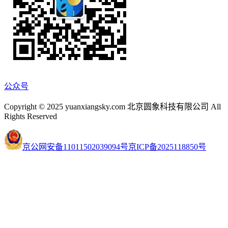
公众号
Copyright © 2025 yuanxiangsky.com 北京圆象科技有限公司 All
Rights Reserved
京公网安备11011502039094号
京ICP备2025118850号