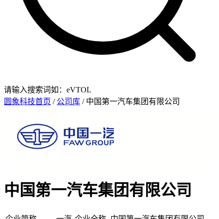
请输入搜索词如：eVTOL
圆象科技首页
/
公司库
/ 中国第一汽车集团有限公司
中国第一汽车集团有限公司
企业简称
一汽
企业全称
中国第一汽车集团有限公司