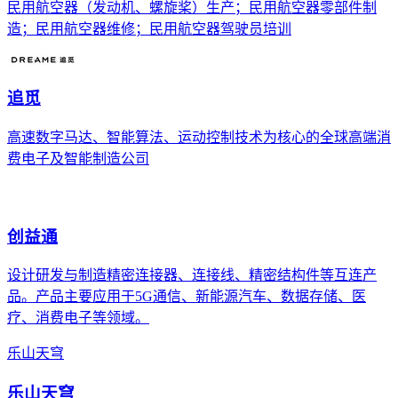
民用航空器（发动机、螺旋桨）生产；民用航空器零部件制
造；民用航空器维修；民用航空器驾驶员培训
追觅
高速数字马达、智能算法、运动控制技术为核心的全球高端消
费电子及智能制造公司
创益通
设计研发与制造精密连接器、连接线、精密结构件等互连产
品。产品主要应用于5G通信、新能源汽车、数据存储、医
疗、消费电子等领域。
乐山天穹
乐山天穹