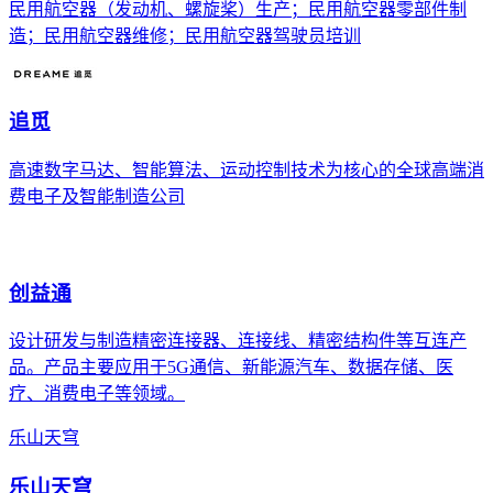
民用航空器（发动机、螺旋桨）生产；民用航空器零部件制
造；民用航空器维修；民用航空器驾驶员培训
追觅
高速数字马达、智能算法、运动控制技术为核心的全球高端消
费电子及智能制造公司
创益通
设计研发与制造精密连接器、连接线、精密结构件等互连产
品。产品主要应用于5G通信、新能源汽车、数据存储、医
疗、消费电子等领域。
乐山天穹
乐山天穹