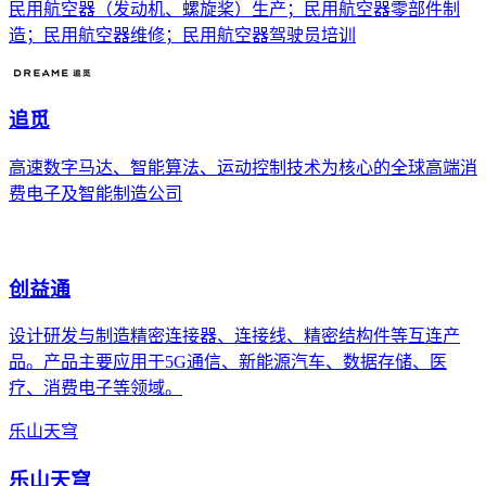
民用航空器（发动机、螺旋桨）生产；民用航空器零部件制
造；民用航空器维修；民用航空器驾驶员培训
追觅
高速数字马达、智能算法、运动控制技术为核心的全球高端消
费电子及智能制造公司
创益通
设计研发与制造精密连接器、连接线、精密结构件等互连产
品。产品主要应用于5G通信、新能源汽车、数据存储、医
疗、消费电子等领域。
乐山天穹
乐山天穹