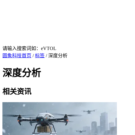
请输入搜索词如：eVTOL
圆象科技首页
/
标签
/ 深度分析
深度分析
相关资讯