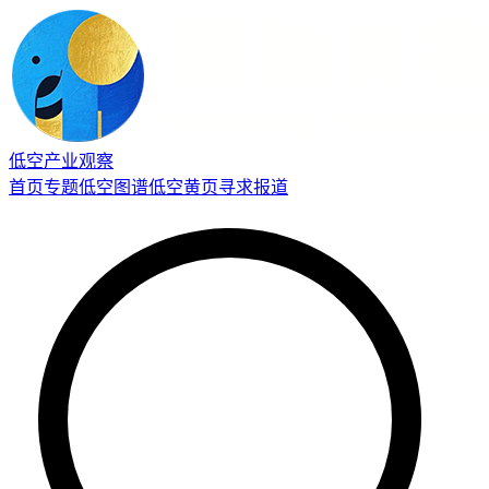
低空产业观察
首页
专题
低空图谱
低空黄页
寻求报道