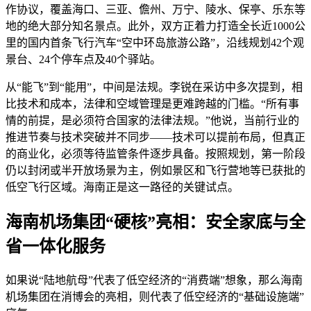
作协议，覆盖海口、三亚、儋州、万宁、陵水、保亭、乐东等
地的绝大部分知名景点。此外，双方正着力打造全长近1000公
里的国内首条飞行汽车“空中环岛旅游公路”，沿线规划42个观
景台、24个停车点及40个驿站。
从“能飞”到“能用”，中间是法规。李锐在采访中多次提到，相
比技术和成本，法律和空域管理是更难跨越的门槛。“所有事
情的前提，是必须符合国家的法律法规。”他说，当前行业的
推进节奏与技术突破并不同步——技术可以提前布局，但真正
的商业化，必须等待监管条件逐步具备。按照规划，第一阶段
仍以封闭或半开放场景为主，例如景区和飞行营地等已获批的
低空飞行区域。海南正是这一路径的关键试点。
海南机场集团“硬核”亮相：安全家底与全
省一体化服务
如果说“陆地航母”代表了低空经济的“消费端”想象，那么海南
机场集团在消博会的亮相，则代表了低空经济的“基础设施端”