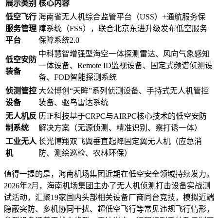
展示类别
核心内容
低空飞行
海南省无人机综合监管平台（USS）+通航服务保
服务管理
障系统（FSS），联合北京东进升级发布低空服务
平台
保障系统2.0
中科慧智增强型海空一体探测雷达、风向气象感知
低空安防
一体设备、Remote ID监视设备、固定式频谱侦测设
装备
备、FOD智能探测系统
侦测管控
大公博创“天眸”系列侦测设备、手持式无人机管控
设备
装备、驱鸟雷达系统
无人机反
历正科技基于CRPC与AIRPC核心技术的低空安防
制系统
解决方案（无源侦测、精准识别、察打诱一体）
工业无人
长光博翔双飞翼垂直起降固定翼无人机（应急消
机
防、测绘巡检、农林环保）
值得一提的是，海南机场集团近期在低空安全领域持续发力。
2026年2月，海南机场集团主办了无人机侦测打击设备实战测
试活动，汇聚19家国内头部相关设备厂商同台竞技，模拟近端
隐蔽突防、多机协同干扰、超低空飞行等常见违规飞行情形，