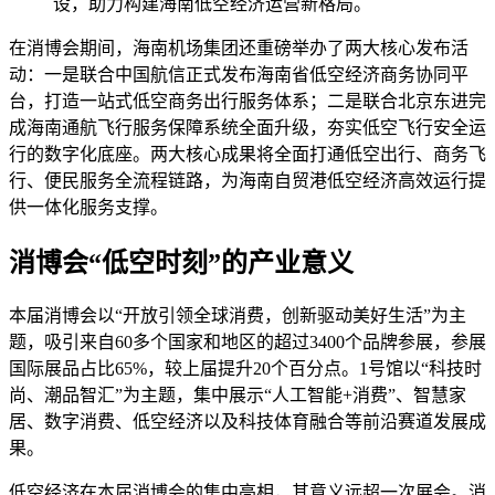
设，助力构建海南低空经济运营新格局。
在消博会期间，海南机场集团还重磅举办了两大核心发布活
动：一是联合中国航信正式发布海南省低空经济商务协同平
台，打造一站式低空商务出行服务体系；二是联合北京东进完
成海南通航飞行服务保障系统全面升级，夯实低空飞行安全运
行的数字化底座。两大核心成果将全面打通低空出行、商务飞
行、便民服务全流程链路，为海南自贸港低空经济高效运行提
供一体化服务支撑。
消博会“低空时刻”的产业意义
本届消博会以“开放引领全球消费，创新驱动美好生活”为主
题，吸引来自60多个国家和地区的超过3400个品牌参展，参展
国际展品占比65%，较上届提升20个百分点。1号馆以“科技时
尚、潮品智汇”为主题，集中展示“人工智能+消费”、智慧家
居、数字消费、低空经济以及科技体育融合等前沿赛道发展成
果。
低空经济在本届消博会的集中亮相，其意义远超一次展会。消