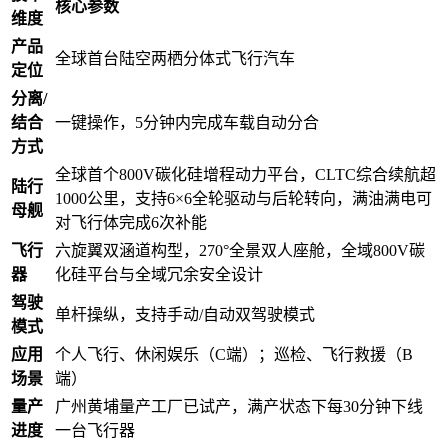
核心参数
维度
产品
全球首台陆空两栖分体式飞行汽车
定位
分离/
结合
一键操作，5分钟内完成车载自动分合
方式
全球首个800V碳化硅增程动力平台，CLTC综合续航超
陆行
1000公里，支持6×6全轮驱动与后轮转向，满油满电可
母舰
对飞行体完成6次补能
飞行
六旋翼双涵道构型，270°全景双人座舱，全域800V碳
器
化硅平台与全域冗余安全设计
驾驶
单杆操纵，支持手动/自动双驾驶模式
模式
应用
个人飞行、休闲娱乐（C端）；巡检、飞行救援（B
场景
端）
量产
广州黄埔量产工厂已试产，满产状态下每30分钟下线
进度
一台飞行器