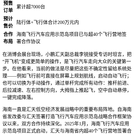
预售
累计超7000台
订单
预计
陆行体+飞行体合计200万元内
售价
合作
海南飞行汽车应用示范岛项目已与超40个飞行营地签
布局
署合作协议
在消博会展台现场，小鹏汇天副总裁李锐接受专访时坦言，把
“开飞机”变成更简单的操作，是飞行汽车走向大众的关键第一
步。在他看来，当前的做法是尽量把这些不确定性留给系统处
理——例如飞行前可直接在屏幕上规划航线，启动自动飞行；
也可以切换为手动操作，通过单杆完成所有动作：推杆前进、
后拉减速、左右控制方向，大拇指上推起飞，空中自动悬停，
一键完成降落。
海南一直是汇天低空经济发展战略中的重要布局阵地。自海南
省发改委与汇天签署打造飞行汽车应用示范岛战略合作框架协
议以来，双方合作持续深化。2025年1月，海南飞行汽车应用
示范岛项目正式启动，汇天与海南省内超40个飞行营地签署合