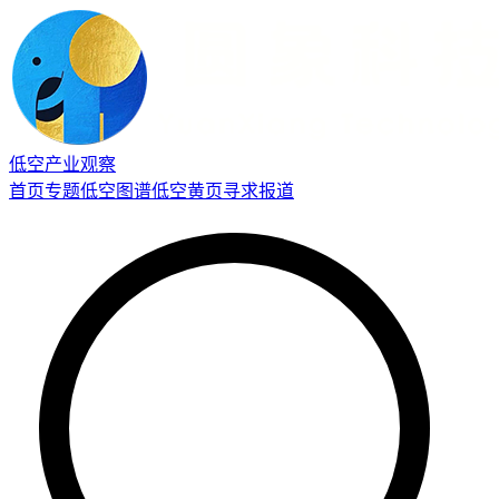
低空产业观察
首页
专题
低空图谱
低空黄页
寻求报道