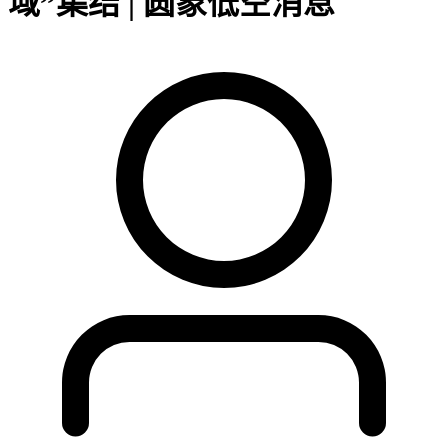
域”集结 | 圆象低空消息