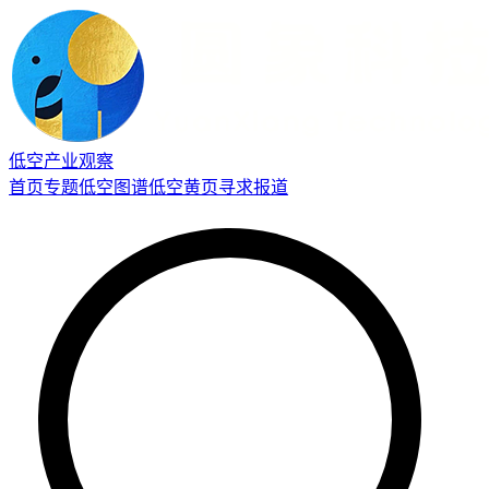
低空产业观察
首页
专题
低空图谱
低空黄页
寻求报道