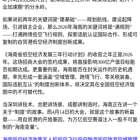
业加速期”的分水岭。
如果说前两年的关键词是“建基础”——规划航线、建设起降
场、引进链主企业，那么2026年海南的关键词将是“通规则”
——打通跨境低空飞行规则、探索适航认证国际合作、形成可
复制的自贸港低空经济制度创新成果。
《海南省低空经济发展三年行动计划》的收官之年正是2026
年。这场招商大会的签约成果，将直接影响300亿产值目标能
否如期达成。更重要的是，海南能否在封关运作的历史机遇
期，率先形成一套涵盖“空域管理、跨境飞行、零关税装备、
国际适航互认”的制度创新体系，将决定其在全国低空经济版
图中的不可替代性。
当深圳讲技术、合肥讲场景、成都讲制造时，海南正在讲一个
关于“制度”的故事。而4月14日的大会，就是这个故事的新篇
章——用自贸港的开放基因，为万亿低空赛道注入一股不可复
制的“海南变量”。
海南
低空经济
政策
无人机
低空飞行
低空物流
低空旅游
空域管理