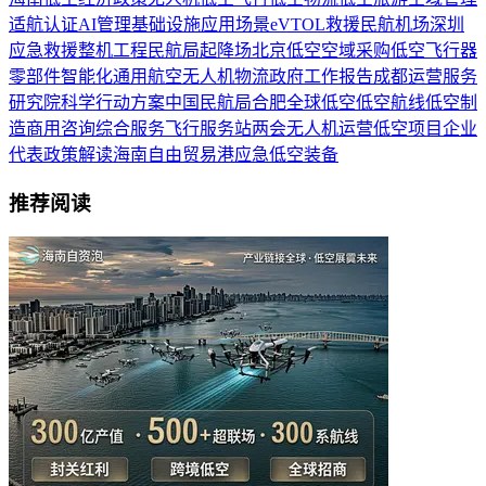
适航认证
AI
管理
基础设施
应用场景
eVTOL
救援
民航
机场
深圳
应急救援
整机
工程
民航局
起降场
北京
低空空域
采购
低空飞行器
零部件
智能化
通用航空
无人机物流
政府工作报告
成都
运营服务
研究院
科学
行动方案
中国民航局
合肥
全球低空
低空航线
低空制
造
商用
咨询
综合服务
飞行服务站
两会
无人机运营
低空项目
企业
代表
政策解读
海南自由贸易港
应急
低空装备
推荐阅读