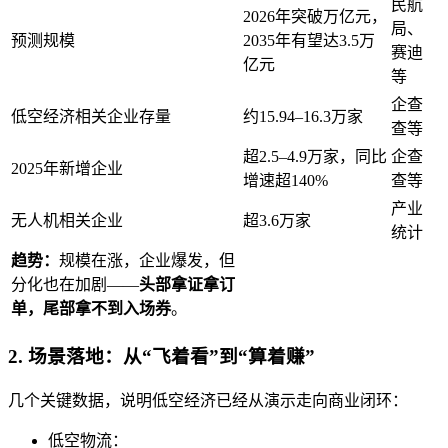
民航
2026年突破万亿元，
局、
预测规模
2035年有望达3.5万
赛迪
亿元
等
企查
低空经济相关企业存量
约15.94–16.3万家
查等
超2.5–4.9万家，同比
企查
2025年新增企业
增速超140%
查等
产业
无人机相关企业
超3.6万家
统计
趋势：
规模在涨，企业爆发，但
分化也在加剧——
头部拿证拿订
单，尾部拿不到入场券
。
2. 场景落地：从“飞着看”到“算着赚”
几个关键数据，说明低空经济已经从演示走向商业闭环：
低空物流：