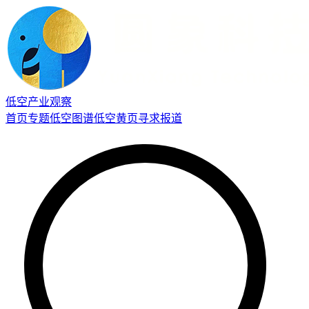
低空产业观察
首页
专题
低空图谱
低空黄页
寻求报道