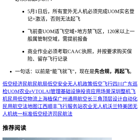
5月1日后，所有室外无人机必须完成UOM实名登
记+激活，否则无法起飞
飞前查UOM适飞空域+地方禁飞区，120米以上一
般属管制空域，需提前报备
商业作业必须考取CAAC执照，并按要求购买保
险、留存飞行记录
一句话：以前是“能飞就飞”，现在是
先合规，再起飞
。
低空经济
民航
民航局
低空安全
无人机
政策
低空飞行
四川
广东
巡
检
UOM
农业
eVTOL
AI
管理
基础设施
投资
应用场景
深圳
整机
飞
机
民用
低空物流
上海
植保
广州
通用航空
长三角
顶层设计
自动化
民用航空法
地图
江西
顺丰
飞行服务站
农业无人机
沃兰特
美团无
人机
统一标准
低空经济司
民航法
推荐阅读