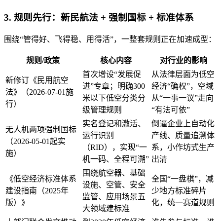
3. 规则先行：新民航法 + 强制国标 + 标准体系
围绕“管得好、飞得稳、用得活”，一整套规则正在加速成型：
规则/政策
核心内容
对行业的影响
首次增设“发展促
从法律层面为低空
新修订《民用航空
进”专章；明确300
经济“确权”，空域
法》（2026-07-01施
米以下低空分类分
从“一事一议”走向
行）
级管理规则
“有法可依”
实名登记和激活、
倒逼企业上自动化
无人机两项强制国标
运行识别
产线、质量追溯体
（2026-05-01起实
（RID），实现“一
系，小作坊式生产
施）
机一码、全程可溯”
出清
围绕航空器、基础
《低空经济标准体系
全国“一盘棋”，减
设施、空管、安全
建设指南（2025年
少地方标准碎片
监管、应用场景五
版）》
化，统一赛道规则
大领域建标准