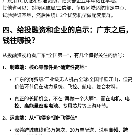
广东用TC认证和标准资助，把头部企业牢牢粘在本地。
其他省可以：对接民航局/工信部，争取区域适航审定中心、
试验验证基地，然后围绕1–2个优势机型做配套集群。
四、给投融资和企业的启示：广东之后，
钱往哪投？
从投融资视角看广东“全国第一”，有几个值得关注的信号：
1、制造端：核心零部件是“确定性高地”
广东的消费级/工业级无人机占全球/全国半壁江山，但高
价值环节仍在动力系统、飞控、航电、复合材料。
真正的长期机会，不在“再做一个大疆”，而在
电机、电
控、高能量密度电池、专用芯片
等上游环节。
2、运营端：从“飞得多”到“飞得值”
深莞跨城航线近5万架次、20万单配送，说明
高频、跨