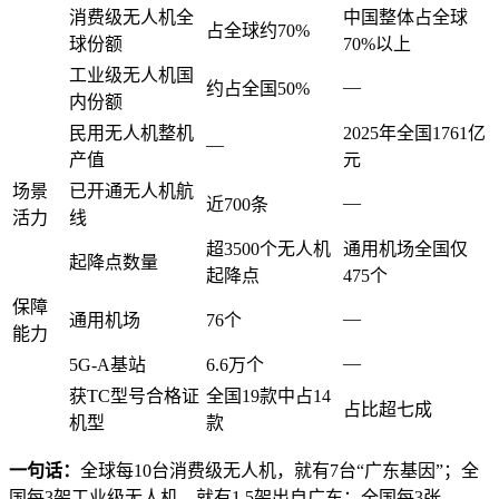
消费级无人机全
中国整体占全球
占全球约70%
球份额
70%以上
工业级无人机国
—
约占全国50%
内份额
民用无人机整机
2025年全国1761亿
—
产值
元
场景
已开通无人机航
—
近700条
活力
线
超3500个无人机
通用机场全国仅
起降点数量
起降点
475个
保障
—
通用机场
76个
能力
—
5G-A基站
6.6万个
获TC型号合格证
全国19款中占14
占比超七成
机型
款
一句话：
全球每10台消费级无人机，就有7台“广东基因”；全
国每3架工业级无人机，就有1.5架出自广东；全国每3张