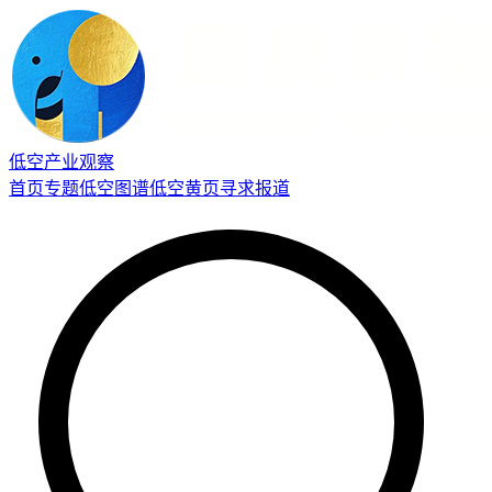
低空产业观察
首页
专题
低空图谱
低空黄页
寻求报道