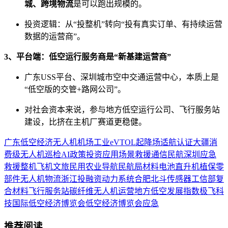
城、跨境物流
是可以跑出规模的。
投资逻辑：从“投整机”转向“投有真实订单、有持续运营
数据的运营商”。
3、平台端：低空运行服务商是“新基建运营商”
广东USS平台、深圳城市空中交通运营中心，本质上是
“低空版的交管+路网公司”。
对社会资本来说，参与地方低空运行公司、飞行服务站
建设，比挤在主机厂赛道更稳健。
广东
低空经济
无人机
机场
工业
eVTOL
起降场
适航认证
大疆
消
费级无人机
巡检
AI
政策
投资
应用场景
救援
通信
民航
深圳
应急
救援
整机
飞机
文旅
民用
农业
导航
民航局
材料
电池
直升机
植保
零
部件
无人机物流
浙江
投融资
动力系统
合肥
北斗
传感器
工信部
复
合材料
飞行服务站
碳纤维
无人机运营
地方低空
发展指数
极飞科
技
国际低空经济博览会
低空经济博览会
应急
推荐阅读