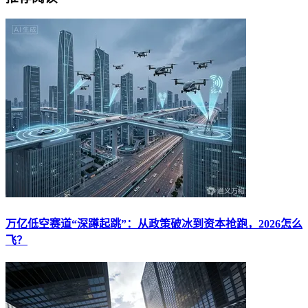
万亿低空赛道“深蹲起跳”：从政策破冰到资本抢跑，2026怎么
飞？