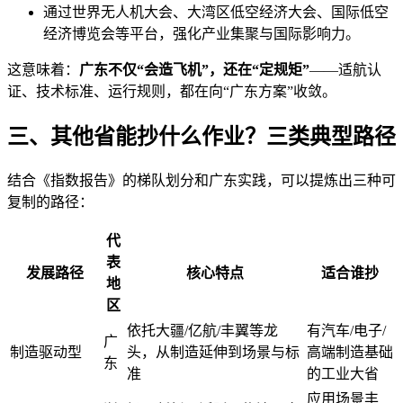
通过世界无人机大会、大湾区低空经济大会、国际低空
经济博览会等平台，强化产业集聚与国际影响力。
这意味着：
广东不仅“会造飞机”，还在“定规矩”
——适航认
证、技术标准、运行规则，都在向“广东方案”收敛。
三、其他省能抄什么作业？三类典型路径
结合《指数报告》的梯队划分和广东实践，可以提炼出三种可
复制的路径：
代
表
发展路径
核心特点
适合谁抄
地
区
依托大疆/亿航/丰翼等龙
有汽车/电子/
广
制造驱动型
头，从制造延伸到场景与标
高端制造基础
东
准
的工业大省
应用场景丰