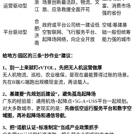
浙
场景创新最活跃，物流、文
运营驱动型
富、消费市场
江
旅、应急救援全面开花
强的省份
合
政府或平台公司统一建设低
空域/基建基
肥/
平台驱动型
空智联网、飞行服务平台、
础一般但统筹
济
起降场网络，向企业开放
能力强的城市
南
给地方/园区的三条“抄作业”建议：
1、别一上来就盯eVTOL，先把无人机运营做厚
无人机物流、巡检、农业植保，是现在最能算得过账的场景。
先在B端/G端跑出规模现金流，再谈载人。
2、基建要“先规划后建设”，避免孤岛起降场
广东的经验是：通用机场+起降点+5G-A+USS平台一起规划。
对大多数城市，更现实的是：
先做低空运行服务平台和数字空
域图，再补起降场和通信导航
。
3、把“适航认证+标准制定”当成产业政策抓手