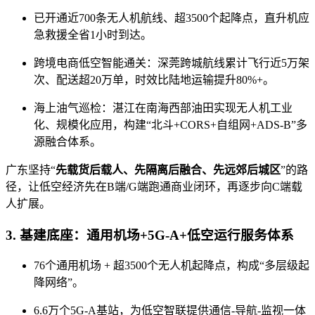
已开通近700条无人机航线、超3500个起降点，直升机应
急救援全省1小时到达。
跨境电商低空智能通关：深莞跨城航线累计飞行近5万架
次、配送超20万单，时效比陆地运输提升80%+。
海上油气巡检：湛江在南海西部油田实现无人机工业
化、规模化应用，构建“北斗+CORS+自组网+ADS-B”多
源融合体系。
广东坚持“
先载货后载人、先隔离后融合、先远郊后城区
”的路
径，让低空经济先在B端/G端跑通商业闭环，再逐步向C端载
人扩展。
3. 基建底座：通用机场+5G-A+低空运行服务体系
76个通用机场 + 超3500个无人机起降点，构成“多层级起
降网络”。
6.6万个5G-A基站，为低空智联提供通信-导航-监视一体