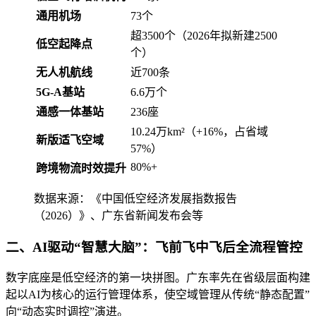
通用机场
73个
超3500个（2026年拟新建2500
低空起降点
个）
无人机航线
近700条
5G-A基站
6.6万个
通感一体基站
236座
10.24万km²（+16%，占省域
新版适飞空域
57%）
80%+
跨境物流时效提升
数据来源：《中国低空经济发展指数报告
（2026）》、广东省新闻发布会等
二、AI驱动“智慧大脑”：飞前飞中飞后全流程管控
数字底座是低空经济的第一块拼图。广东率先在省级层面构建
起以AI为核心的运行管理体系，使空域管理从传统“静态配置”
向“动态实时调控”演进。