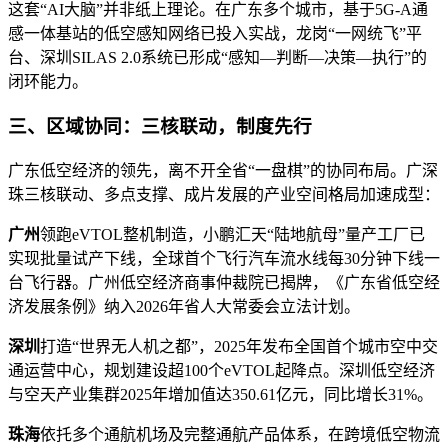
这套“AI大脑”并非纸上理论。在广东多个城市，基于5G-A通
感一体基站的低空感知网络已投入实战，龙岗“一网统飞”平
台、深圳SILAS 2.0系统已形成“感知—判断—决策—执行”的
闭环能力。
三、区域协同：三核联动，制度先行
广东低空经济的领先，离不开全省“一盘棋”的协同布局。广深
珠三核联动、多点支撑、成片发展的产业空间格局加速成型：
广州
领跑eVTOL整机制造，小鹏汇天“陆地航母”量产工厂已
实现批量试产下线，全球首个飞行汽车流水线每30分钟下线一
台飞行器。广州低空经济商事仲裁院已揭牌，《广东省低空经
济发展条例》纳入2026年省人大常委会立法计划。
深圳
打造“世界无人机之都”，2025年发布全国首个城市空中交
通运营中心，规划建设超100个eVTOL起降点。深圳低空经济
与空天产业集群2025年增加值达350.61亿元，同比增长31%。
珠海
依托多个通航机场及完整通航产品体系，在跨境低空物流