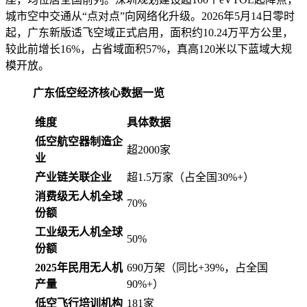
城市空中交通从“点对点”向网络化升级。2026年5月14日零时
起，广东新版适飞空域正式启用，面积约10.24万平方公里，
较此前增长16%，占省域面积57%，真高120米以下蓝域大规
模开放。
广东低空经济核心数据一览
维度
具体数据
低空航空器制造企
超2000家
业
产业链关联企业
超1.5万家（占全国30%+）
消费级无人机全球
70%
份额
工业级无人机全球
50%
份额
2025年民用无人机
690万架（同比+39%，占全国
产量
90%+）
低空飞行培训机构
181家