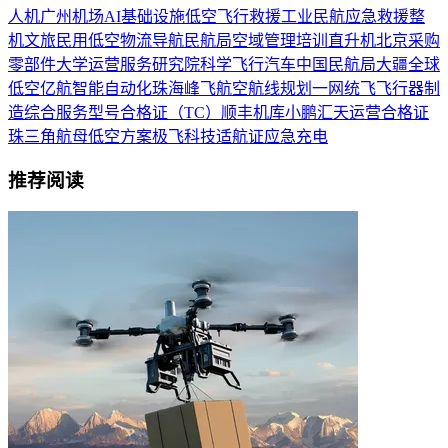
人机
广州
机场
AI
基础设施
低空飞行
救援
工业
民航
应急救援
整
机
文旅
民用
低空物流
导航
民航局
空域管理
培训
直升机
北京
采购
零部件
大学
运营服务
研究院
科学
飞行汽车
中国民航局
大疆
全球
低空
亿航智能
自动化
珠海
峰飞航空
航线规划
一网统飞
飞行器制
造
综合服务
型号合格证（TC）
顺丰
机库
小鹏汇天
运营合格证
珠三角
航母
低空方案
极飞科技
适航证
应急
充电
推荐阅读