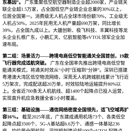
东基因”。
广东集聚低空航空器制造企业超2000家，产业链关
联企业超1.5万家，占全国低空产业链企业总量的30%以上，
位居全国第一。消费级无人机占全球市场份额70%，工业级无
人机占50%，2025年民用无人机产量超690万架，同比增长
39%，占全国九成以上。大疆创新、极飞科技、丰翼科技等龙
头企业扎根广东，小鹏汇天、亿航智能等eVTOL领军企业加
速布局。
第二组：场景活力——跨境电商低空智能通关全国首创，19款
飞行器完成适航突破。
广东在全国率先推出跨境电商低空智
能通关模式，将通关时效从“小时”压缩到“分钟”。深圳已搭建
粤港澳大湾区低空物流网络，深莞无人机跨城航线累计飞行近
5万架次，完成配送超20万单，时效较陆地运输提升80%以
上。全省近700条无人机航线、超1400个起降点已投入运营，
实现直升机应急救援全省1小时覆盖。
第三组：基础设施——通信网络密度全国领先，适飞空域再扩
容16%。
截至2025年底，广东建成通用机场73个、各类低空
起降点超3500个、5G-A基站超6.6万个、通感一体基站236
座，均位居全国前列。深圳规划建设超100个eVTOL起降点，