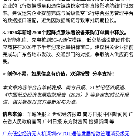
企业的飞行数据质量和通信链路稳定性将直接影响航线审批效
率。建议运营企业提前完成与省级低空飞行综合服务管理平台
的数据接口适配，避免因数据断链导致审批周期拉长。
3. 2026年新增2500个起降点意味着设备采购订单集中释放。
从智能机库、充电桩到5G-A通信模组，低空基础设施硬件供
应商将在2026年下半年迎来批量招标窗口。建议相关企业提前
完成与广东各地市发改、交通部门的对接，争取纳入供应商名
录。
⭐
创作不易，如果信息有价值，欢迎按赞+分享支持！
本文章内容综合自羊城晚报、南方日报、21世纪经济报道、
《中国低空经济发展指数报告（2026）》等多家权威公开报
道，相关数据以官方最新发布为准。
信息来源
：羊城晚报 21世纪经济报道 南方日报 中国新闻网 广
东省人民政府官网 广州日报 东方财富网 搜狐新闻 等
广东
低空经济
无人机
深圳
eVTOL
通信
发展指数
管理
消费级无