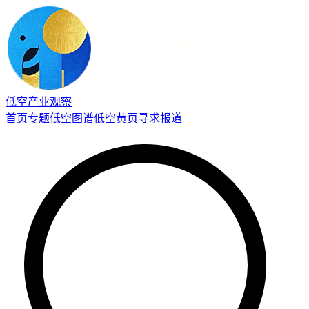
低空产业观察
首页
专题
低空图谱
低空黄页
寻求报道