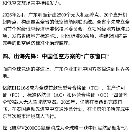
和低空文旅场景中持续发力。
2026年2月，广东明确新建2500个无人机起降点、20个直升机
起降点，构建覆盖全省的低空智能网联系统。全省率先成立全
国首个省级低空经济标准化技术委员会，立项省级地方标准13
项，发布省级地方标准4项、团体标准90余项，构建起国内最
完善的低空经济标准化治理底座。
四、出海先锋：中国低空方案的“广东窗口”
面向全球竞逐的赛道上，广东企业正把中国方案输送到世界各
地。
亿航EH216-S成为全球首款集型号合格证（TC）、生产许可
证（PC）、标准适航证（AC）和运营合格证（OC）“四证齐
全”的载人无人驾驶航空器。2025年，亿航在墨西哥完成首
飞，在泰国启动先进空中交通沙盒计划，在卡塔尔多哈完成中
东首次城市环境载人飞行。
峰飞航空V2000CG凯瑞鸥成为全球唯一获中国民航局颁发“适