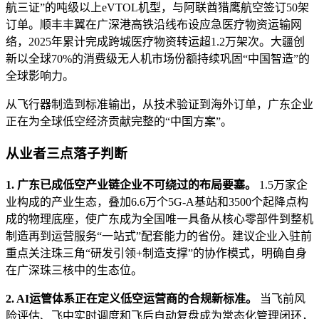
航三证”的吨级以上eVTOL机型，与阿联酋猎鹰航空签订50架
订单。顺丰丰翼在广深港高铁沿线布设应急医疗物资运输网
络，2025年累计完成跨城医疗物资转运超1.2万架次。大疆创
新以全球70%的消费级无人机市场份额持续巩固“中国智造”的
全球影响力。
从飞行器制造到标准输出，从技术验证到海外订单，广东企业
正在为全球低空经济贡献完整的“中国方案”。
从业者三点落子判断
1. 广东已成低空产业链企业不可绕过的布局要塞。
1.5万家企
业构成的产业生态，叠加6.6万个5G-A基站和3500个起降点构
成的物理底座，使广东成为全国唯一具备从核心零部件到整机
制造再到运营服务“一站式”配套能力的省份。建议企业入驻前
重点关注珠三角“研发引领+制造支撑”的协作模式，明确自身
在广深珠三核中的生态位。
2. AI运管体系正在定义低空运营商的合规新标准。
当飞前风
险评估、飞中实时调度和飞后自动复盘成为常态化管理闭环，