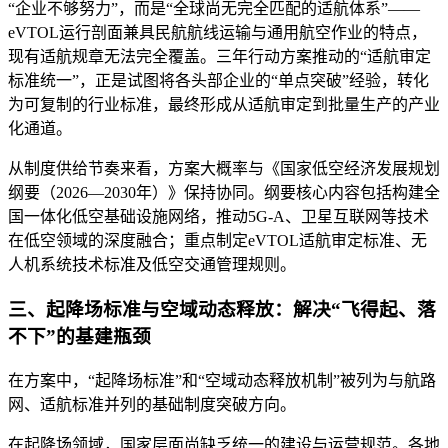
“企业不够努力”，而是“全球尚无完全匹配的适航体系”——
eVTOL运行剖面兼具民航航线运输与通用航空作业的特点，
现有适航规章无法完全覆盖。三年行动方案推动的“适航审定
标准统一”，正是试图将各头部企业的“单点突破”经验，转化
为可复制的行业标准，最终形成从适航审定到批量生产的产业
化通道。
从制度供给节奏来看，方案大概率与《国家低空经济发展规划
纲要（2026—2030年）》保持协同。纲要核心内容包括构建全
国一体化低空基础设施网络，推动5G-A、卫星互联网等技术
在低空领域的深度融合；重点制定eVTOL适航审定标准、无
人机系统技术标准及低空交通管理规则。
三、起降场标准与空域动态释放：解决“飞得起、落
不下”的基建瓶颈
在方案中，“起降场标准”和“空域动态释放机制”被列为与航路
网、适航标准并列的基础制度突破方向。
在起降场领域，国家层面尚缺乏统一的建设与运营规范。各地