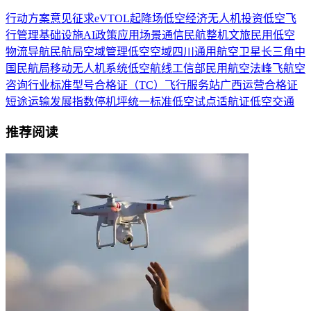
行动方案
意见
征求
eVTOL
起降场
低空经济
无人机
投资
低空飞
行
管理
基础设施
AI
政策
应用场景
通信
民航
整机
文旅
民用
低空
物流
导航
民航局
空域管理
低空空域
四川
通用航空
卫星
长三角
中
国民航局
移动
无人机系统
低空航线
工信部
民用航空法
峰飞航空
咨询
行业标准
型号合格证（TC）
飞行服务站
广西
运营合格证
短途运输
发展指数
停机坪
统一标准
低空试点
适航证
低空交通
推荐阅读