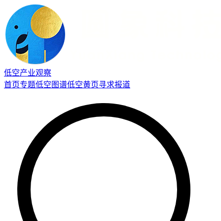
低空产业观察
首页
专题
低空图谱
低空黄页
寻求报道