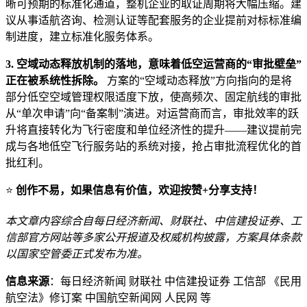
晰可预期的标准化通道，整机企业的取证周期将大幅压缩。建
议从事适航咨询、检测认证等配套服务的企业提前对标标准编
制进度，建立标准化服务体系。
3. 空域动态释放机制的落地，意味着低空运营商的“审批壁垒”
正在被系统性拆除。
方案的“空域动态释放”方向指向的是将
部分低空空域管理权限适度下放，使高频次、固定航线的审批
从“单次申请”向“备案制”演进。对运营商而言，审批效率的跃
升将直接转化为飞行密度和单位经济性的提升——建议提前完
成与各地低空飞行服务站的系统对接，抢占审批流程优化的首
批红利。
⭐
创作不易，如果信息有价值，欢迎按赞+分享支持！
本文章内容综合自每日经济新闻、财联社、中信建投证券、工
信部官方网站等多家公开报道及权威机构披露，方案具体条款
以国家空管委正式发布为准。
信息来源
：每日经济新闻 财联社 中信建投证券 工信部 《民用
航空法》修订案 中国航空新闻网 人民网 等