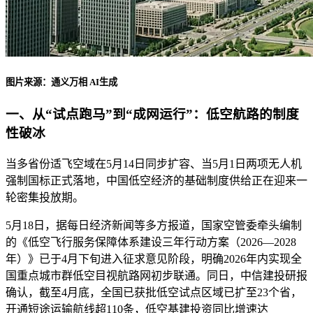
图片来源：通义万相 AI生成
一、从“试点跑马”到“成网运行”：低空航路的制度
性破冰
当多省份适飞空域在5月14日同步扩容、当5月1日两项无人机
强制国标正式落地，中国低空经济的基础制度供给正在迎来一
轮密集投放期。
5月18日，据每日经济新闻等多方报道，国家空管委牵头编制
的《低空飞行服务保障体系建设三年行动方案（2026—2028
年）》已于4月下旬进入征求意见阶段，明确2026年内实现全
国重点城市群低空目视航路网初步联通。同日，中信建投研报
确认，截至4月底，全国已获批低空试点区域已扩至23个省，
开通短途运输航线超110条，低空基建投资同比增速达