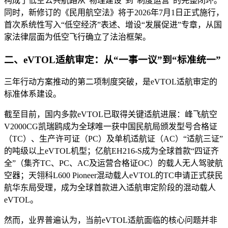
构成了低空公共航路从“物理建设”到“制度运营”的完整闭环。
同时，新修订的《民用航空法》将于2026年7月1日正式施行，
首次系统性写入“低空经济”表述、增设“发展促进”专章，从国
家法律层面为低空飞行确立了法治框架。
二、eVTOL适航审定：从“一事一议”到“标准统一”
三年行动方案推动的第二项制度突破，是eVTOL适航审定的
标准体系建设。
截至目前，国内多款eVTOL已取得关键适航进展：峰飞航空
V2000CG凯瑞鸥成为全球唯一获中国民航局颁发型号合格证
（TC）、生产许可证（PC）及单机适航证（AC）“适航三证”
的吨级以上eVTOL机型；亿航EH216-S成为全球首款“四证齐
全”（集齐TC、PC、AC及运营合格证OC）的载人无人驾驶航
空器；天翎科L600 Pioneer混动载人eVTOL的TC申请正式获民
航华东局受理，成为全球首款进入适航审定阶段的混动载人
eVTOL。
然而，业界普遍认为，当前eVTOL适航面临的核心问题并非