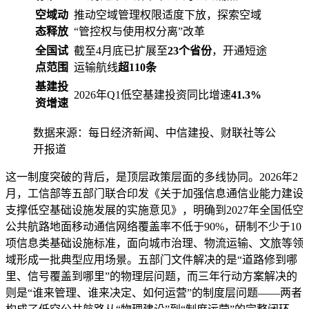
空域动
推动空域管理权限适度下放，探索空域
态释放
“管控权与使用权分离”改革
全国试
截至4月底已扩展至
23个省份
，开通短途
点范围
运输航线
超110条
基建投
2026年Q1低空基建投资同比增速
41.3%
资增速
数据来源：每日经济新闻、中信建投、财联社等公
开报道
这一制度突破的背后，是顶层政策层面的多线协同。2026年2
月，工信部等五部门联合印发《关于加强信息通信业能力建设
支撑低空基础设施发展的实施意见》，明确到2027年全国低空
公共航路地面移动通信网络覆盖率不低于90%，研制不少于10
项信息类基础设施标准，面向城市治理、物流运输、文旅等领
域形成一批典型应用场景。五部门文件解决的是“道路修到哪
里、信号覆盖到哪里”的物理层问题，而三年行动方案解决的
则是“谁来管理、谁来决定、如何运营”的制度层问题——两者