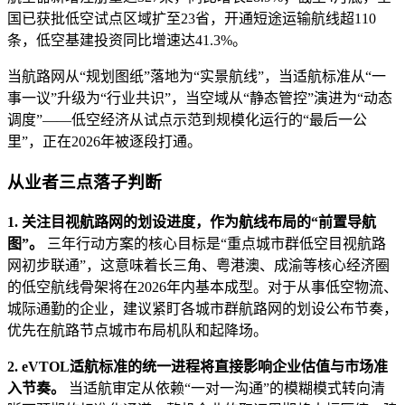
国已获批低空试点区域扩至23省，开通短途运输航线超110
条，低空基建投资同比增速达41.3%。
当航路网从“规划图纸”落地为“实景航线”，当适航标准从“一
事一议”升级为“行业共识”，当空域从“静态管控”演进为“动态
调度”——低空经济从试点示范到规模化运行的“最后一公
里”，正在2026年被逐段打通。
从业者三点落子判断
1. 关注目视航路网的划设进度，作为航线布局的“前置导航
图”。
三年行动方案的核心目标是“重点城市群低空目视航路
网初步联通”，这意味着长三角、粤港澳、成渝等核心经济圈
的低空航线骨架将在2026年内基本成型。对于从事低空物流、
城际通勤的企业，建议紧盯各城市群航路网的划设公布节奏，
优先在航路节点城市布局机队和起降场。
2. eVTOL适航标准的统一进程将直接影响企业估值与市场准
入节奏。
当适航审定从依赖“一对一沟通”的模糊模式转向清