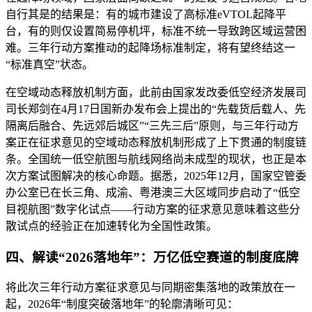
自行其是的结果是：有的城市建设了高标准eVTOL起降平
台，有的则仅设置简易停机坪，标准不统一导致跨区域运营困
难。三年行动方案推动的起降场标准制定，将有望终结这一
“标准真空”状态。
在空域动态释放机制方面，此前由国家发改委低空经济发展司
司长郑剑在4月17日国新办发布会上提出的“先载货后载人、先
隔离后融合、先远郊后城区”“三先三后”原则，与三年行动方
案正在征求意见的空域动态释放机制形成了上下贯通的制度链
条。全国统一低空航图与航线网络尚未成型的现状，也正是本
次方案试图解决的核心命题。据悉，2025年12月，国家空管委
办公室已在长三角、成渝、粤港澳三大区域同步启动了“低空
目视航图”数字化试点——行动方案的征求意见意味着这些分
散试点的经验正在加速转化为全国性政策。
四、解读“2026落地年”：万亿低空赛道的制度底牌
将此次三年行动方案征求意见与同期密集落地的政策放在一
起，2026年“制度突破落地年”的轮廓清晰可见：