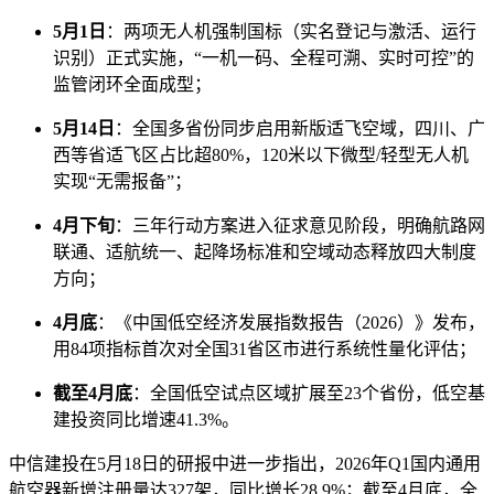
5月1日
：两项无人机强制国标（实名登记与激活、运行
识别）正式实施，“一机一码、全程可溯、实时可控”的
监管闭环全面成型；
5月14日
：全国多省份同步启用新版适飞空域，四川、广
西等省适飞区占比超80%，120米以下微型/轻型无人机
实现“无需报备”；
4月下旬
：三年行动方案进入征求意见阶段，明确航路网
联通、适航统一、起降场标准和空域动态释放四大制度
方向；
4月底
：《中国低空经济发展指数报告（2026）》发布，
用84项指标首次对全国31省区市进行系统性量化评估；
截至4月底
：全国低空试点区域扩展至23个省份，低空基
建投资同比增速41.3%。
中信建投在5月18日的研报中进一步指出，2026年Q1国内通用
航空器新增注册量达327架，同比增长28.9%；截至4月底，全