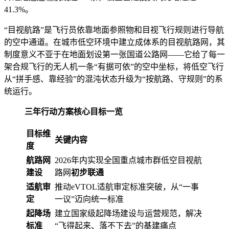
41.3%。
“目视航路”是飞行员依靠地面参照物和目视飞行规则进行导航
的空中通道。在城市低空环境中建立成体系的目视航路网，其
制度意义不亚于在地面划设第一张国道公路网——它给了每一
架合规飞行的无人机一条“有据可依”的空中坐标，将低空飞行
从“拼手感、靠经验”的混沌状态升级为“按航路、守规则”的系
统运行。
三年行动方案核心目标一览
目标维
关键内容
度
航路网
2026年内实现全国重点城市群低空目视航
建设
路网
初步联通
适航审
推动eVTOL适航审定标准突破，从“一事
定
一议”迈向统一标准
起降场
建立国家级起降场建设与运营规范，解决
标准
“飞得起来、落不下去”的基建痛点