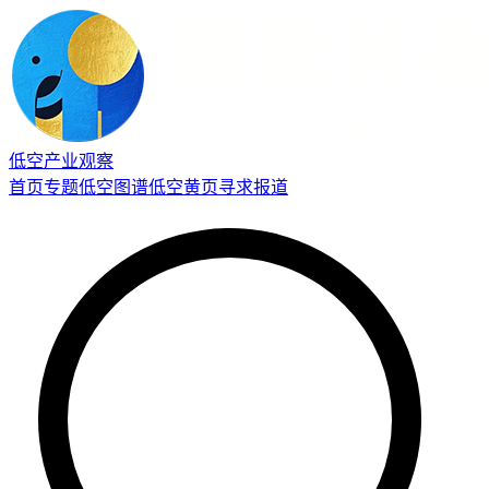
低空产业观察
首页
专题
低空图谱
低空黄页
寻求报道