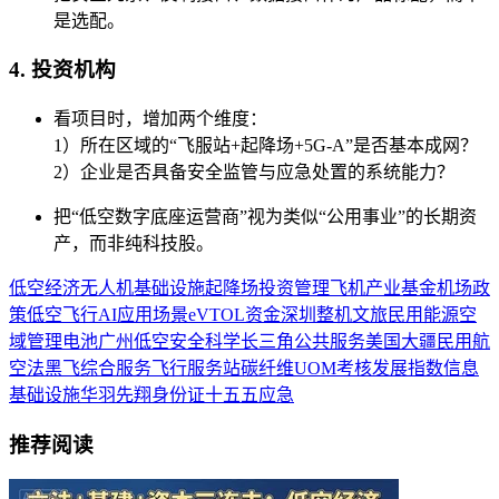
是选配。
4. 投资机构
看项目时，增加两个维度：
1）所在区域的“飞服站+起降场+5G-A”是否基本成网？
2）企业是否具备安全监管与应急处置的系统能力？
把“低空数字底座运营商”视为类似“公用事业”的长期资
产，而非纯科技股。
低空经济
无人机
基础设施
起降场
投资
管理
飞机
产业基金
机场
政
策
低空飞行
AI
应用场景
eVTOL
资金
深圳
整机
文旅
民用
能源
空
域管理
电池
广州
低空安全
科学
长三角
公共服务
美国
大疆
民用航
空法
黑飞
综合服务
飞行服务站
碳纤维
UOM
考核
发展指数
信息
基础设施
华羽先翔
身份证
十五五
应急
推荐阅读