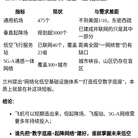
指标
现状
与需求差距
通用机场
475个
不到美国1/10，东密西疏
已建成并联网的只是其中
垂直起降场
规划超5000个
一部分
低空飞行服务
已联网46个，覆盖
距离全国“一网统管”仍有
站
23省
缺口
5G-A通感一体
城市峡谷、山区仍存在盲
覆盖300+城市
网络
区
兰州提出“网络化低空基础设施体系”“打造低空数字底座”，本
质上就是在补这块短板。
结论
：
飞机可以短期造出来，但起降场、飞服站、5G-A网络需
要多年持续投入；
谁先把“数字底座+起降网络”建好，谁就掌握未来低空