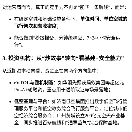
对运营商而言，真正的竞争力不再是“能飞一条航线”，而是：
在给定空域和基础设施条件下，
单位时间、单位空域的
飞行架次和营收密度
；
能否做到“秒级报备、分钟级响应、7×24小时安全运
行”。
3. 投资机构：从“炒故事”转向“看基建+安全能力”
从近期资本动向看，资金正在向两个方向集中：
eVTOL与整机制造
：如华羽先翔获蚂蚁集团等超亿元
Pre‑A+轮融资，重点用于适航取证与场景落地；
低空基建与平台
：如济南低空集团推出数字低空飞行管
理服务平台和低空政务综合飞行服务平台，定位城市低
空经济综合服务商；广州黄埔设立200亿元空天产业基
金，同步推进百条航线和“通导监气”综合保障基地。