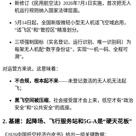
新修订《民用航空法》2026年7月1日实施，首次把无人
机运行规则纳入国家法律层面。
5月14日起，全国新版微轻小型无人机适飞空域启用，
“适飞区”和“管控区”精准划分。
三项强制国标（实名登记、运行识别、唯一识别码）为
每架无人机配“数字身份证”，实现“一机一码、全程可
溯”。
对运营方来说，这意味着：
不合规，根本起不来
——未登记激活的无人机无法起
飞；
黑飞空间被压缩
，社会接受度才会上来，低空才有“政治
安全”和“公共安全”的底座。
2. 基建：起降场、飞行服务站和5G-A是“硬天花板”
《2026中国低空经济白皮书》给出一组关键数据：