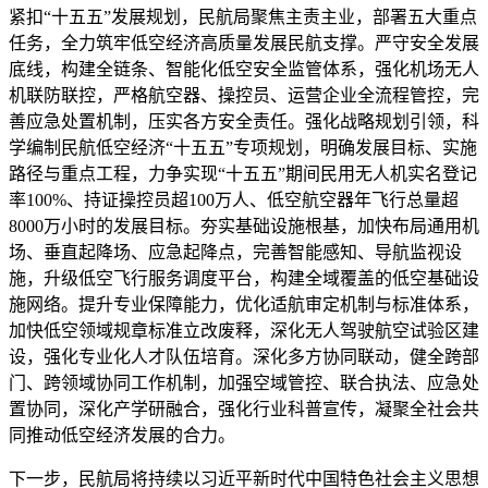
紧扣“十五五”发展规划，民航局聚焦主责主业，部署五大重点
任务，全力筑牢低空经济高质量发展民航支撑。严守安全发展
底线，构建全链条、智能化低空安全监管体系，强化机场无人
机联防联控，严格航空器、操控员、运营企业全流程管控，完
善应急处置机制，压实各方安全责任。强化战略规划引领，科
学编制民航低空经济“十五五”专项规划，明确发展目标、实施
路径与重点工程，力争实现“十五五”期间民用无人机实名登记
率100%、持证操控员超100万人、低空航空器年飞行总量超
8000万小时的发展目标。夯实基础设施根基，加快布局通用机
场、垂直起降场、应急起降点，完善智能感知、导航监视设
施，升级低空飞行服务调度平台，构建全域覆盖的低空基础设
施网络。提升专业保障能力，优化适航审定机制与标准体系，
加快低空领域规章标准立改废释，深化无人驾驶航空试验区建
设，强化专业化人才队伍培育。深化多方协同联动，健全跨部
门、跨领域协同工作机制，加强空域管控、联合执法、应急处
置协同，深化产学研融合，强化行业科普宣传，凝聚全社会共
同推动低空经济发展的合力。
下一步，民航局将持续以习近平新时代中国特色社会主义思想