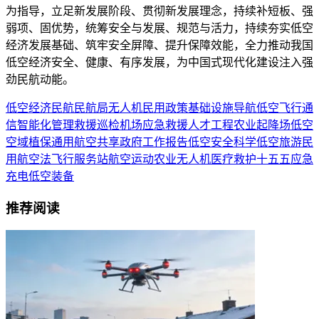
为指导，立足新发展阶段、贯彻新发展理念，持续补短板、强
弱项、固优势，统筹安全与发展、规范与活力，持续夯实低空
经济发展基础、筑牢安全屏障、提升保障效能，全力推动我国
低空经济安全、健康、有序发展，为中国式现代化建设注入强
劲民航动能。
低空经济
民航
民航局
无人机
民用
政策
基础设施
导航
低空飞行
通
信
智能化
管理
救援
巡检
机场
应急救援
人才
工程
农业
起降场
低空
空域
植保
通用航空
共享
政府工作报告
低空安全
科学
低空旅游
民
用航空法
飞行服务站
航空运动
农业无人机
医疗救护
十五五
应急
充电
低空装备
推荐阅读