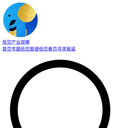
低空产业观察
首页
专题
低空图谱
低空黄页
寻求报道