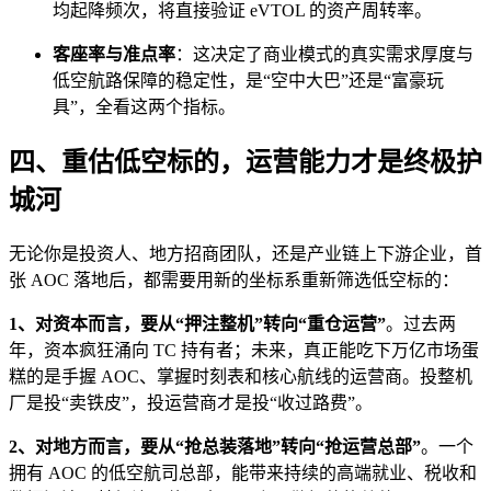
均起降频次，将直接验证 eVTOL 的资产周转率。
客座率与准点率
：这决定了商业模式的真实需求厚度与
低空航路保障的稳定性，是“空中大巴”还是“富豪玩
具”，全看这两个指标。
四、重估低空标的，运营能力才是终极护
城河
无论你是投资人、地方招商团队，还是产业链上下游企业，首
张 AOC 落地后，都需要用新的坐标系重新筛选低空标的：
1、对资本而言，要从“押注整机”转向“重仓运营”
。过去两
年，资本疯狂涌向 TC 持有者；未来，真正能吃下万亿市场蛋
糕的是手握 AOC、掌握时刻表和核心航线的运营商。投整机
厂是投“卖铁皮”，投运营商才是投“收过路费”。
2、对地方而言，要从“抢总装落地”转向“抢运营总部”
。一个
拥有 AOC 的低空航司总部，能带来持续的高端就业、税收和