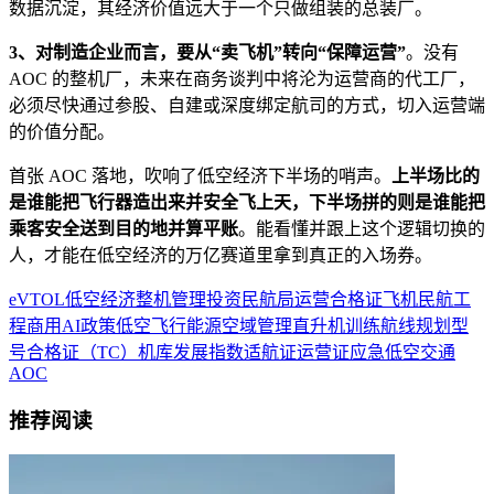
数据沉淀，其经济价值远大于一个只做组装的总装厂。
3、对制造企业而言，要从“卖飞机”转向“保障运营”
。没有
AOC 的整机厂，未来在商务谈判中将沦为运营商的代工厂，
必须尽快通过参股、自建或深度绑定航司的方式，切入运营端
的价值分配。
首张 AOC 落地，吹响了低空经济下半场的哨声。
上半场比的
是谁能把飞行器造出来并安全飞上天，下半场拼的则是谁能把
乘客安全送到目的地并算平账
。能看懂并跟上这个逻辑切换的
人，才能在低空经济的万亿赛道里拿到真正的入场券。
eVTOL
低空经济
整机
管理
投资
民航局
运营合格证
飞机
民航
工
程
商用
AI
政策
低空飞行
能源
空域管理
直升机
训练
航线规划
型
号合格证（TC）
机库
发展指数
适航证
运营证
应急
低空交通
AOC
推荐阅读