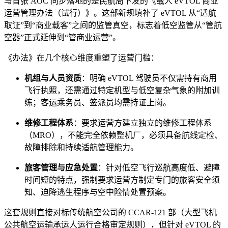
与首张 AOC 同步落地的是民航局下发的《载人 eVTOL 商业
运营管理办法（试行）》。这部新规填补了 eVTOL 从“适航
取证”到“商业载客”之间的监管真空，标志着低空监管从“管航
空器”正式延伸到“管商业运营”。
《办法》在几个核心维度重塑了运营门槛：
机组与人员资质
：明确 eVTOL 驾驶员不仅需持有商用
飞行执照，还需通过特定机型与低空复杂气象的附加训
练；客运乘务员、签派员均需持证上岗。
维修工程体系
：要求运营方建立独立的维修工程体系
（MRO），不能完全依赖整机厂，必须具备航线定检、
故障排除和持续适航管理能力。
旅客管理与应急处置
：针对低空飞行巡航高度低、避障
时间短的特点，强制要求运营方制定专门的旅客安全须
知、迫降逃生程序与空中险情处置预案。
这套规则直接对标传统航空公司的 CCAR-121 部（大型飞机
公共航空运输承运人运行合格审定规则），但针对 eVTOL 的