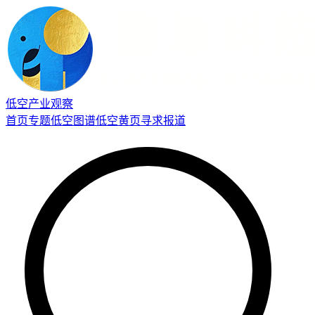
低空产业观察
首页
专题
低空图谱
低空黄页
寻求报道