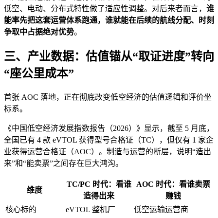
低空、电动、分布式特性做了适应性调整。对后来者而言，
谁
能率先把这套运营体系跑通，谁就能在后续的航线分配、时刻
争取中占据绝对优势
。
三、产业数据：估值锚从“取证进度”转向
“座公里成本”
首张 AOC 落地，正在彻底改变低空经济的估值逻辑和评价坐
标系。
《中国低空经济发展指数报告（2026）》显示，截至 5 月底，
全国已有 4 款 eVTOL 获得型号合格证（TC），但仅有 1 家企
业获得运营合格证（AOC）。制造与运营的断层，说明“造出
来”和“能卖票”之间存在巨大鸿沟。
TC/PC 时代：看谁
AOC 时代：看谁卖票
维度
造得出来
赚钱
核心标的
eVTOL 整机厂
低空运输运营商