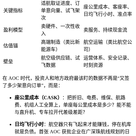
适航取证进度、订
座公里成本、客座率、
关键指标
单意向量、试飞架
日均飞行小时、准点率
次
卖硬件、一次性收
盈利模型
卖服务、持续现金流
入
高端制造（类比新
航空运输（类比航空公
估值锚
能源车）
司）
航空级供应链、试
运营体系、安全记录、
壁垒
飞数据
时刻资源
在 AOC 时代，投资人和地方政府最该盯的数据不再是“又签
了多少架意向订单”，而是：
座公里成本（CASK）
：把折旧、电费、维保、航路
费、机组人工全算上，单座每公里成本是多少？能不能
与直升机、专车拉开代差级差距？
日均飞行小时
：航空器只有飞起来才能赚钱，停在机库
就是负债。首张 AOC 获批企业在广深珠航线规划的日