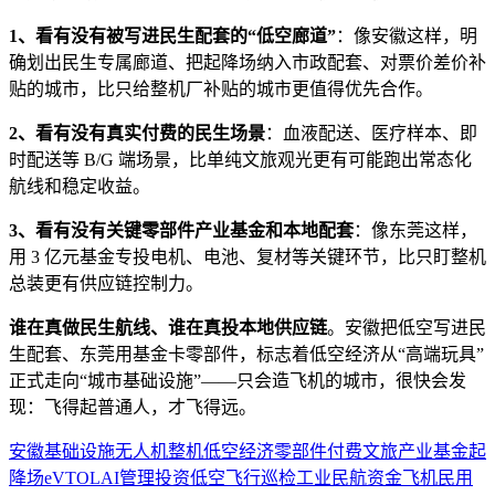
1、看有没有被写进民生配套的“低空廊道”
：像安徽这样，明
确划出民生专属廊道、把起降场纳入市政配套、对票价差价补
贴的城市，比只给整机厂补贴的城市更值得优先合作。
2、看有没有真实付费的民生场景
：血液配送、医疗样本、即
时配送等 B/G 端场景，比单纯文旅观光更有可能跑出常态化
航线和稳定收益。
3、看有没有关键零部件产业基金和本地配套
：像东莞这样，
用 3 亿元基金专投电机、电池、复材等关键环节，比只盯整机
总装更有供应链控制力。
谁在真做民生航线、谁在真投本地供应链
。安徽把低空写进民
生配套、东莞用基金卡零部件，标志着低空经济从“高端玩具”
正式走向“城市基础设施”——只会造飞机的城市，很快会发
现：飞得起普通人，才飞得远。
安徽
基础设施
无人机
整机
低空经济
零部件
付费
文旅
产业基金
起
降场
eVTOL
AI
管理
投资
低空飞行
巡检
工业
民航
资金
飞机
民用