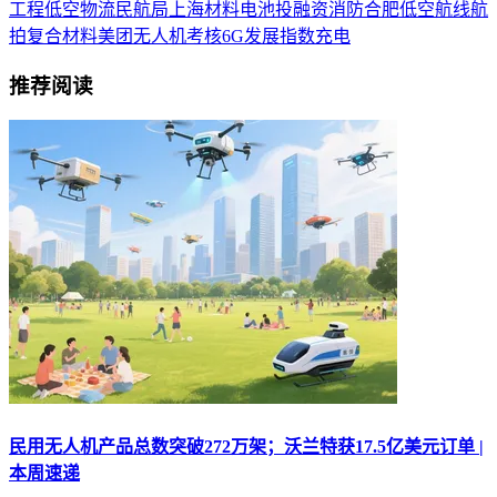
工程
低空物流
民航局
上海
材料
电池
投融资
消防
合肥
低空航线
航
拍
复合材料
美团无人机
考核
6G
发展指数
充电
推荐阅读
民用无人机产品总数突破272万架；沃兰特获17.5亿美元订单 |
本周速递