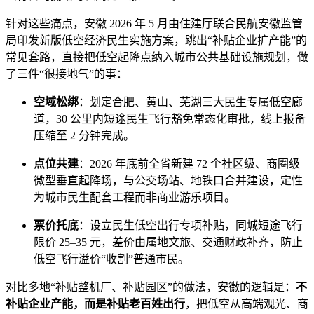
针对这些痛点，安徽 2026 年 5 月由住建厅联合民航安徽监管
局印发新版低空经济民生实施方案，跳出“补贴企业扩产能”的
常见套路，直接把低空起降点纳入城市公共基础设施规划，做
了三件“很接地气”的事：
空域松绑
：划定合肥、黄山、芜湖三大民生专属低空廊
道，30 公里内短途民生飞行豁免常态化审批，线上报备
压缩至 2 分钟完成。
点位共建
：2026 年底前全省新建 72 个社区级、商圈级
微型垂直起降场，与公交场站、地铁口合并建设，定性
为城市民生配套工程而非商业游乐项目。
票价托底
：设立民生低空出行专项补贴，同城短途飞行
限价 25–35 元，差价由属地文旅、交通财政补齐，防止
低空飞行溢价“收割”普通市民。
对比多地“补贴整机厂、补贴园区”的做法，安徽的逻辑是：
不
补贴企业产能，而是补贴老百姓出行
，把低空从高端观光、商