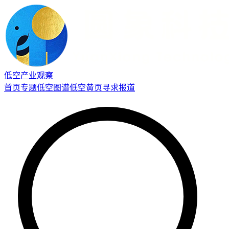
低空产业观察
首页
专题
低空图谱
低空黄页
寻求报道