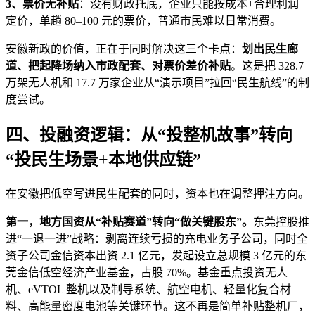
3、票价无补贴
：没有财政托底，企业只能按成本+合理利润
定价，单趟 80–100 元的票价，普通市民难以日常消费。
安徽新政的价值，正在于同时解决这三个卡点：
划出民生廊
道、把起降场纳入市政配套、对票价差价补贴
。这是把 328.7
万架无人机和 17.7 万家企业从“演示项目”拉回“民生航线”的制
度尝试。
四、投融资逻辑：从“投整机故事”转向
“投民生场景+本地供应链”
在安徽把低空写进民生配套的同时，资本也在调整押注方向。
第一，地方国资从“补贴赛道”转向“做关键股东”。
东莞控股推
进“一退一进”战略：剥离连续亏损的充电业务子公司，同时全
资子公司金信资本出资 2.1 亿元，发起设立总规模 3 亿元的东
莞金信低空经济产业基金，占股 70%。基金重点投资无人
机、eVTOL 整机以及制导系统、航空电机、轻量化复合材
料、高能量密度电池等关键环节。这不再是简单补贴整机厂，