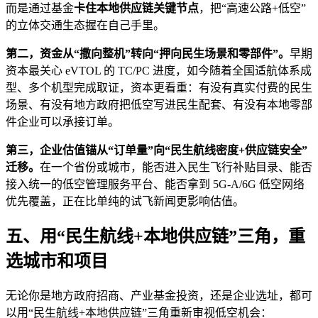
而是通过基金
卡住本地供应链关键节点
，把“高速公路+低空”
的立体交通生态握在自己手里。
第二，资金从“撒向整机”转向“押向民生场景和零部件”。
早期
资本最关心 eVTOL 的 TC/PC 进度，如今随着全国适航体系成
型、多个机型完成取证，资本更看重：有没有真实付费的民生
场景、有没有地方政府把低空写进民生配套、有没有本地零部
件企业可以承接订单。
第三，企业估值锚从“订单量”向“民生航线密度+供应链安全”
迁移。
在一个省份或城市，能否进入民生飞行补贴目录、能否
接入统一的低空管理服务平台、能否拿到 5G-A/6G 低空网络
优先覆盖，正在比单纯的试飞新闻更影响估值。
五、用“民生航线+本地供应链”三角，重
选城市和项目
无论你是地方政府招商、产业基金投资，还是企业选址，都可
以用“民生航线+本地供应链”三角重新审视低空机会：