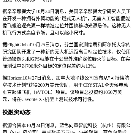
据辛辛那提大学10月24日消息，美国辛辛那提大学研究人员正
在开发一种拥有扑翼功能的"蛾式无人机"，无需人工智能便能
像飞蛾追逐光源一样精准定位并围绕移动光源悬停。这种无人
机飞行方式高度节能，且可以缩小尺寸。
据FlightGlobal10月25日消息，芬兰国家测绘局和阿尔托大学的
研究团队开发了一种新的无人机远距离目标定位技术，仅使用
普通摄像头和GPS就能在十公里外准确定位野火等目标。在实
际测试中对700米外目标的定位误差约为13%。
据Horizon10月27日消息，加拿大地平线公司宣布从"可持续航
空技术计划"获得200万美元资助，用于CRYSTAL全天候电动
垂直起降飞机（eVTOL）项目。该项目总投资约1050万美
元，将在Cavorite X7机型上测试技术可行性。
投融资动态
据源合资本10月24日消息，蓝色向量智能科技（杭州）有限公
司（Skyla母公司）完成数千万元Pre-A+轮融资。蓝色向量成