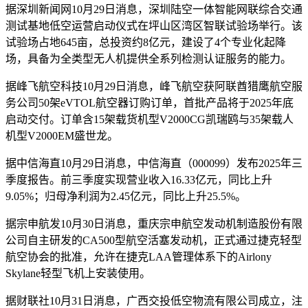
据深圳新闻网10月29日消息，深圳陆空一体智能网联综合交通
测试基地低空运营启动仪式在坪山区湾区智联试验场举行。该
试验场占地645亩，总投资约8亿元，建设了4个专业化起降
场，具备为全类型无人机提供全系列检测认证服务的能力。
据峰飞航空科技10月29日消息，峰飞航空获阿联酋猎鹰航空服
务公司50架eVTOL航空器订购订单，首批产品将于2025年底
启动交付。订单含15架载货机型V2000CG凯瑞鸥与35架载人
机型V2000EM盛世龙。
据中信海直10月29日消息，中信海直（000099）发布2025年三
季度报告。前三季度实现营业收入16.33亿元，同比上升
9.05%；归母净利润为2.45亿元，同比上升25.5%。
据宗申航发10月30日消息，重庆宗申航空发动机制造股份有限
公司自主研发的CA500型航空活塞发动机，正式通过捷克轻型
航空协会的批准，允许在捷克LAA管理体系下的Airlony
Skylane轻型飞机上安装使用。
据财联社10月31日消息，广西交投低空物流有限公司成立，注