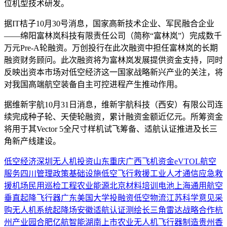
位机型技术研发。
据IT桔子10月30号消息，国家高新技术企业、军民融合企业
——绵阳富林岚科技有限责任公司（简称“富林岚”）完成数千
万元Pre-A轮融资。万创投行在此次融资中担任富林岚的长期
融资财务顾问。此次融资将为富林岚发展提供资金支持，同时
反映出资本市场对低空经济这一国家战略新兴产业的关注，将
对我国高端航空装备自主可控进程产生推动作用。
据维新宇航10月31日消息，维新宇航科技（西安）有限公司连
续完成种子轮、天使轮融资，累计融资金额近亿元。所筹资金
将用于其Vector 5全尺寸样机试飞筹备、适航认证推进及长三
角新产线建设。
低空经济
深圳
无人机
投资
山东
重庆
广西
飞机
资金
eVTOL
航空
服务
四川
管理
政策
基础设施
低空飞行
救援
工业
人才
通信
应急救
援
机场
民用
巡检
工程
农业
能源
北京
材料
培训
电池
上海
通用航空
垂直起降飞行器
广东
美国
大学
投融资
低空物流
江苏
科学
意见
采
购
无人机系统
起降场
安徽
适航认证
测绘
长三角
雷达
战略合作
杭
州
产业园
合肥
亿航智能
湖南
上市
农业无人机
飞行器制造
贵州
香