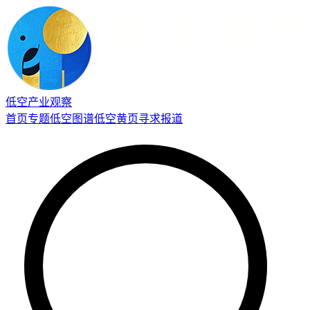
低空产业观察
首页
专题
低空图谱
低空黄页
寻求报道