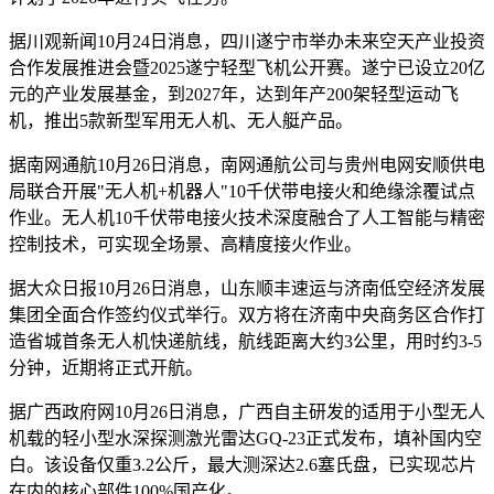
据川观新闻10月24日消息，四川遂宁市举办未来空天产业投资
合作发展推进会暨2025遂宁轻型飞机公开赛。遂宁已设立20亿
元的产业发展基金，到2027年，达到年产200架轻型运动飞
机，推出5款新型军用无人机、无人艇产品。
据南网通航10月26日消息，南网通航公司与贵州电网安顺供电
局联合开展"无人机+机器人"10千伏带电接火和绝缘涂覆试点
作业。无人机10千伏带电接火技术深度融合了人工智能与精密
控制技术，可实现全场景、高精度接火作业。
据大众日报10月26日消息，山东顺丰速运与济南低空经济发展
集团全面合作签约仪式举行。双方将在济南中央商务区合作打
造省城首条无人机快递航线，航线距离大约3公里，用时约3-5
分钟，近期将正式开航。
据广西政府网10月26日消息，广西自主研发的适用于小型无人
机载的轻小型水深探测激光雷达GQ-23正式发布，填补国内空
白。该设备仅重3.2公斤，最大测深达2.6塞氏盘，已实现芯片
在内的核心部件100%国产化。