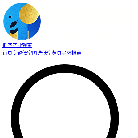
低空产业观察
首页
专题
低空图谱
低空黄页
寻求报道