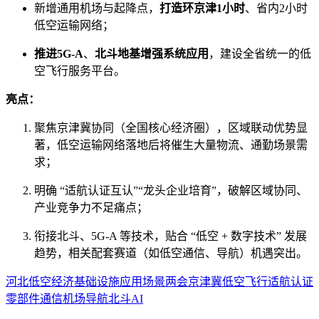
新增通用机场与起降点，
打造环京津1小时
、省内2小时
低空运输网络；
推进5G-A
、
北斗地基增强系统应用
，建设全省统一的低
空飞行服务平台。
亮点：
聚焦京津冀协同（全国核心经济圈），区域联动优势显
著，低空运输网络落地后将催生大量物流、通勤场景需
求；
明确 “适航认证互认”“龙头企业培育”，破解区域协同、
产业竞争力不足痛点；
衔接北斗、5G-A 等技术，贴合 “低空 + 数字技术” 发展
趋势，相关配套赛道（如低空通信、导航）机遇突出。
河北
低空经济
基础设施
应用场景
两会
京津冀
低空飞行
适航认证
零部件
通信
机场
导航
北斗
AI