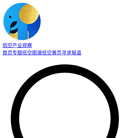
低空产业观察
首页
专题
低空图谱
低空黄页
寻求报道