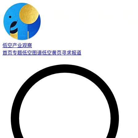
低空产业观察
首页
专题
低空图谱
低空黄页
寻求报道