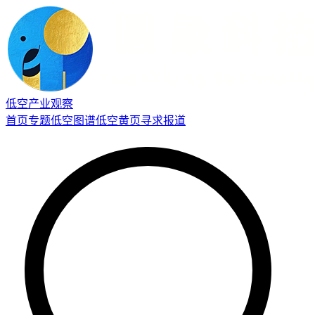
低空产业观察
首页
专题
低空图谱
低空黄页
寻求报道