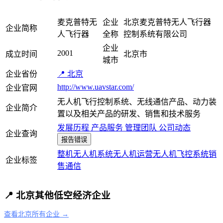
麦克普特无
企业
北京麦克普特无人飞行器
企业简称
人飞行器
全称
控制系统有限公司
企业
2001
成立时间
北京市
城市
企业省份
📍 北京
http://www.uavstar.com/
企业官网
无人机飞行控制系统、无线通信产品、动力装
企业简介
置以及相关产品的研发、销售和技术服务
发展历程
产品服务
管理团队
公司动态
企业查询
报告错误
整机
无人机系统
无人机运营
无人机
飞控系统
销
企业标签
售
通信
📍 北京其他低空经济企业
查看北京所有企业 →