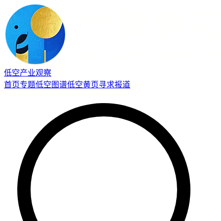
低空产业观察
首页
专题
低空图谱
低空黄页
寻求报道