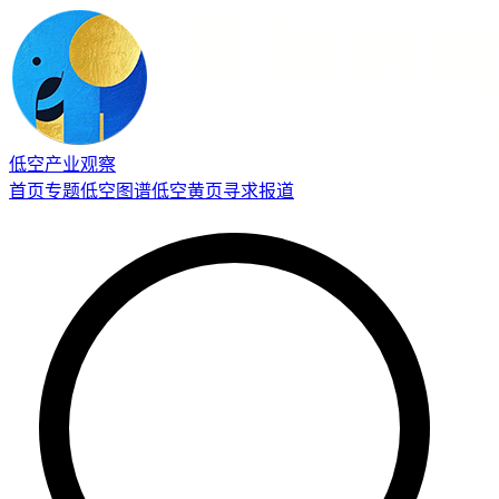
低空产业观察
首页
专题
低空图谱
低空黄页
寻求报道