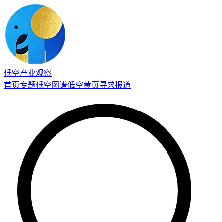
低空产业观察
首页
专题
低空图谱
低空黄页
寻求报道