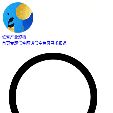
低空产业观察
首页
专题
低空图谱
低空黄页
寻求报道