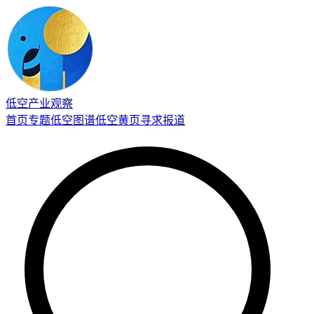
低空产业观察
首页
专题
低空图谱
低空黄页
寻求报道