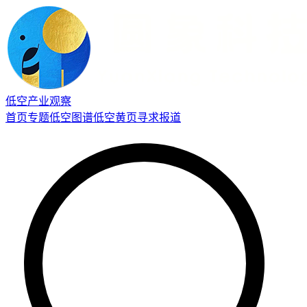
低空产业观察
首页
专题
低空图谱
低空黄页
寻求报道