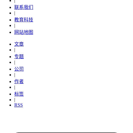
|
联系我们
|
教育科技
|
网站地图
文章
|
专题
|
公司
|
作者
|
标签
|
RSS