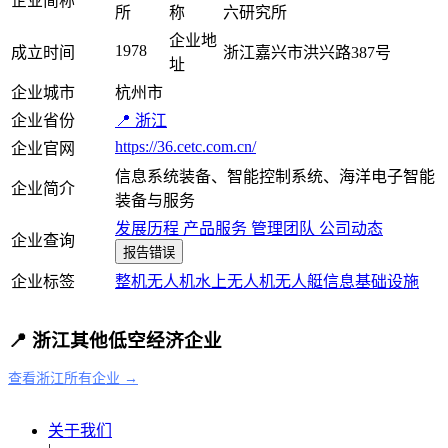
企业简称
所
称
六研究所
企业地
1978
成立时间
浙江嘉兴市洪兴路387号
址
企业城市
杭州市
企业省份
📍 浙江
https://36.cetc.com.cn/
企业官网
信息系统装备、智能控制系统、海洋电子智能
企业简介
装备与服务
发展历程
产品服务
管理团队
公司动态
企业查询
报告错误
企业标签
整机
无人机
水上无人机
无人艇
信息基础设施
📍 浙江其他低空经济企业
查看浙江所有企业 →
关于我们