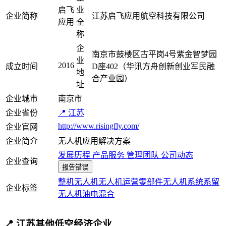
启飞
业
企业简称
江苏启飞应用航空科技有限公司
应用
全
称
企
南京市鼓楼区古平岗4号紫金智梦园
业
2016
成立时间
D座402（华讯方舟创新创业军民融
地
合产业园）
址
企业城市
南京市
企业省份
📍 江苏
http://www.risingfly.com/
企业官网
企业简介
无人机应用解决方案
发展历程
产品服务
管理团队
公司动态
企业查询
报告错误
整机
无人机
无人机运营
零部件
无人机系统
系留
企业标签
无人机
油电混合
📍 江苏其他低空经济企业