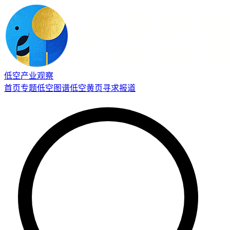
低空产业观察
首页
专题
低空图谱
低空黄页
寻求报道