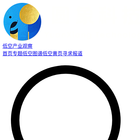
低空产业观察
首页
专题
低空图谱
低空黄页
寻求报道