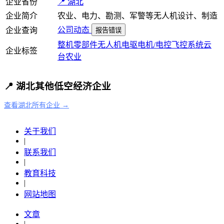
企业省份
📍 湖北
企业简介
农业、电力、勘测、军警等无人机设计、制造
公司动态
企业查询
报告错误
整机
零部件
无人机
电驱电机/电控
飞控系统
云
企业标签
台
农业
📍 湖北其他低空经济企业
查看湖北所有企业 →
关于我们
|
联系我们
|
教育科技
|
网站地图
文章
|