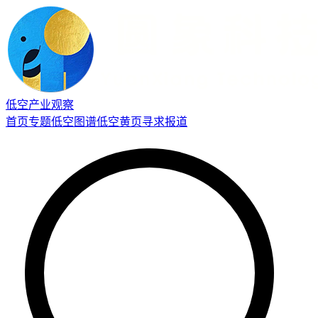
低空产业观察
首页
专题
低空图谱
低空黄页
寻求报道