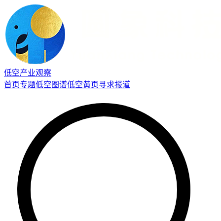
低空产业观察
首页
专题
低空图谱
低空黄页
寻求报道