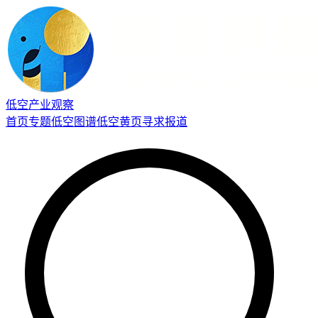
低空产业观察
首页
专题
低空图谱
低空黄页
寻求报道