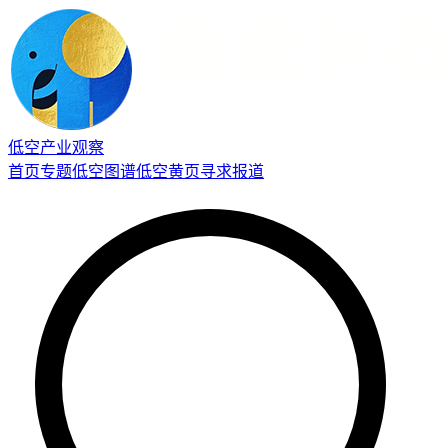
低空产业观察
首页
专题
低空图谱
低空黄页
寻求报道