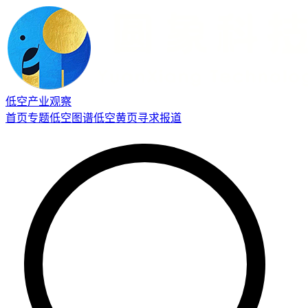
低空产业观察
首页
专题
低空图谱
低空黄页
寻求报道