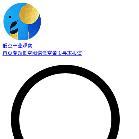
低空产业观察
首页
专题
低空图谱
低空黄页
寻求报道