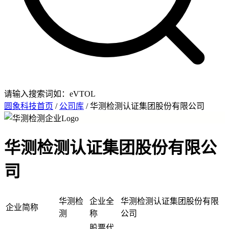
请输入搜索词如：eVTOL
圆象科技首页
/
公司库
/ 华测检测认证集团股份有限公司
华测检测认证集团股份有限公
司
华测检
企业全
华测检测认证集团股份有限
企业简称
测
称
公司
股票代