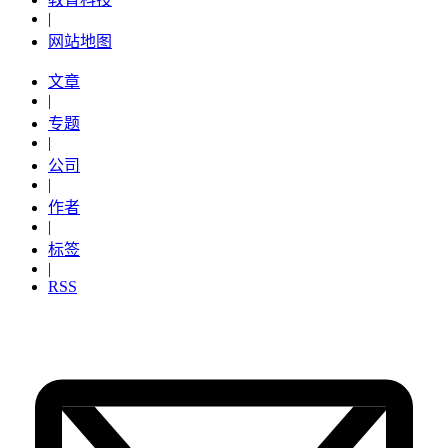
|
网站地图
文章
|
专题
|
公司
|
作者
|
标签
|
RSS