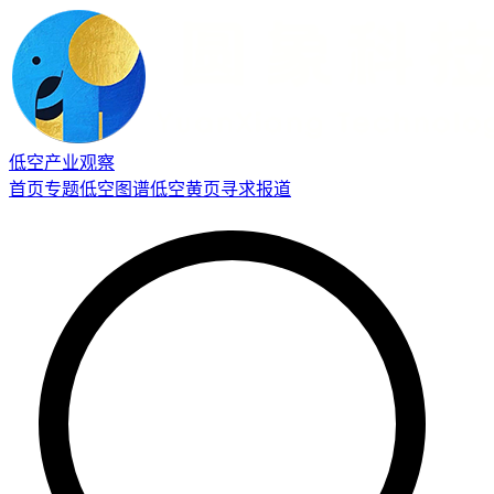
低空产业观察
首页
专题
低空图谱
低空黄页
寻求报道