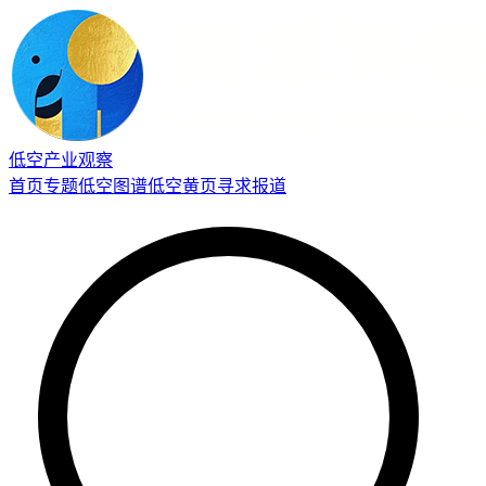
低空产业观察
首页
专题
低空图谱
低空黄页
寻求报道