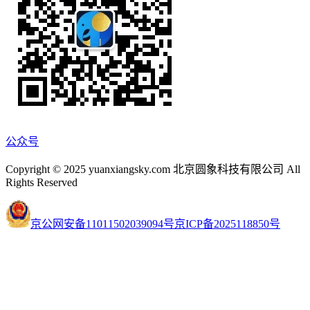
公众号
Copyright © 2025 yuanxiangsky.com 北京圆象科技有限公司 All
Rights Reserved
京公网安备11011502039094号
京ICP备2025118850号