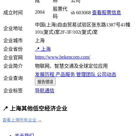
成
称
公司
股票代
2004
成立时间
sh 603068
查看股票信息
码
中国(上海)自由贸易试验区张东路1387号41幢
企业地址
101(复式)室2F-3F/102(复式)室
企业城市
上海
企业省份
📍 上海
https://www.bekencorp.com/
企业官网
企业简介
物联网、智慧交通及全球定位应用
发展历程
产品服务
管理团队
公司动态
企业查询
报告错误
企业标签
导航
通信
📍 上海其他低空经济企业
查看上海所有企业 →
关于我们