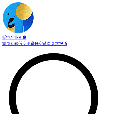
低空产业观察
首页
专题
低空图谱
低空黄页
寻求报道