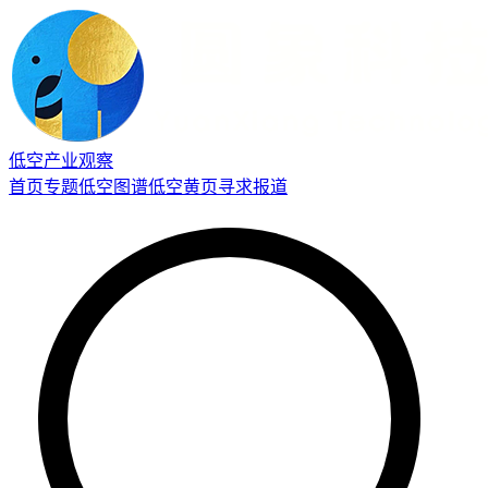
低空产业观察
首页
专题
低空图谱
低空黄页
寻求报道