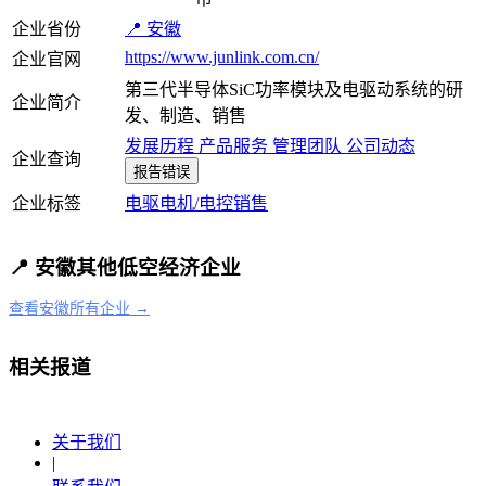
企业省份
📍 安徽
https://www.junlink.com.cn/
企业官网
第三代半导体SiC功率模块及电驱动系统的研
企业简介
发、制造、销售
发展历程
产品服务
管理团队
公司动态
企业查询
报告错误
企业标签
电驱电机/电控
销售
📍 安徽其他低空经济企业
查看安徽所有企业 →
相关报道
关于我们
|