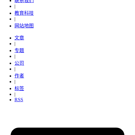
联系我们
|
教育科技
|
网站地图
文章
|
专题
|
公司
|
作者
|
标签
|
RSS