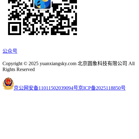
公众号
Copyright © 2025 yuanxiangsky.com 北京圆象科技有限公司 All
Rights Reserved
京公网安备11011502039094号
京ICP备2025118850号