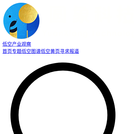
低空产业观察
首页
专题
低空图谱
低空黄页
寻求报道