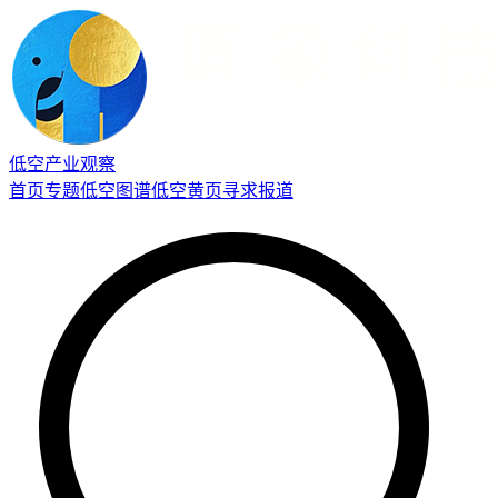
低空产业观察
首页
专题
低空图谱
低空黄页
寻求报道