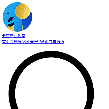
低空产业观察
首页
专题
低空图谱
低空黄页
寻求报道