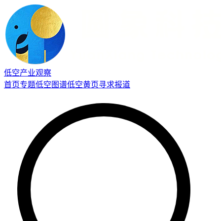
低空产业观察
首页
专题
低空图谱
低空黄页
寻求报道