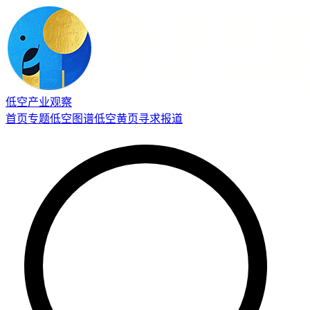
低空产业观察
首页
专题
低空图谱
低空黄页
寻求报道