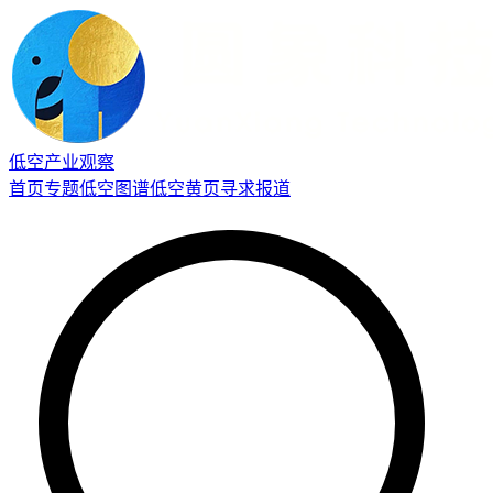
低空产业观察
首页
专题
低空图谱
低空黄页
寻求报道